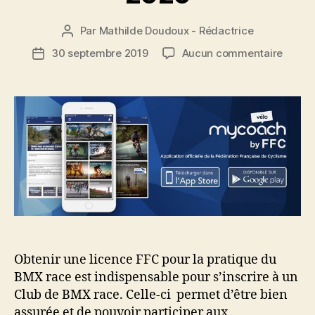
Par
Mathilde Doudoux - Rédactrice
Auteur
de
sur
30 septembre 2019
Aucun commentaire
Date
l’article
Nouvel
de
peau
l’article
pour
la
licenc
de
BMX
race
2020
Obtenir une licence FFC pour la pratique du
BMX race est indispensable pour s’inscrire à un
Club de BMX race. Celle-ci permet d’être bien
assurée et de pouvoir participer aux