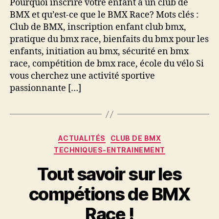
Pourquoi inscrire votre enfant à un club de
et
BMX et qu’est-ce que le BMX Race? Mots clés :
les
Club de BMX, inscription enfant club bmx,
bénéfices
pratique du bmx race, bienfaits du bmx pour les
de
enfants, initiation au bmx, sécurité en bmx
la
race, compétition de bmx race, école du vélo Si
pratique
du
vous cherchez une activité sportive
BMX
passionnante […]
Race
Catégories
ACTUALITÉS
CLUB DE BMX
TECHNIQUES-ENTRAINEMENT
Tout savoir sur les
compétions de BMX
Race !