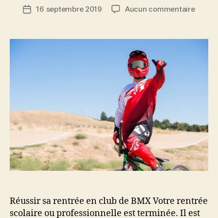
de
sur
16 septembre 2019
Aucun commentaire
Date
l’article
Bien
de
comme
l’article
sa
rentré
en
clubs
de
BMX
RACE
Réussir sa rentrée en club de BMX Votre rentrée
scolaire ou professionnelle est terminée. Il est