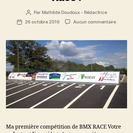
Par
Mathilde Doudoux - Rédactrice
Auteur
de
sur
26 octobre 2019
Aucun commentaire
Date
l’article
Tout
de
savoir
l’article
sur
les
compét
de
BMX
Race
!
Ma première compétition de BMX RACE Votre