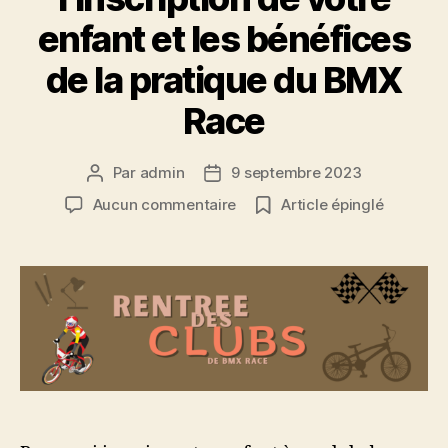
enfant et les bénéfices
de la pratique du BMX
Race
Par
admin
9 septembre 2023
Auteur
Date
de
de
sur
Aucun commentaire
Article épinglé
l’article
l’article
Club
de
BMX
race,
les
avantages
de
l’inscription
de
votre
enfant