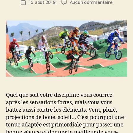
sur
15 août 2019
Aucun commentaire
Date
l’article
On
de
ne
l’article
choisit
pas
sa
tenue
n’importe
comment 
Quel que soit votre discipline vous courrez
après les sensations fortes, mais vous vous
battez aussi contre les éléments. Vent, pluie,
projections de boue, soleil… C’est pourquoi une
tenue adaptée est primordiale pour passer une
bonne séance et donner le meilleur de vous-