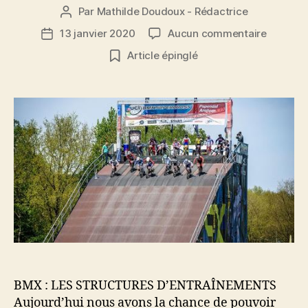
Par
Mathilde Doudoux - Rédactrice
Auteur
de
sur
13 janvier 2020
Aucun commentaire
Date
l’article
Dans
de
Article épinglé
quelles
l’article
structur
et
sur
quelle
type
de
piste
s’entrain
pour
la
Race
?
BMX : LES STRUCTURES D’ENTRAÎNEMENTS
Aujourd’hui nous avons la chance de pouvoir